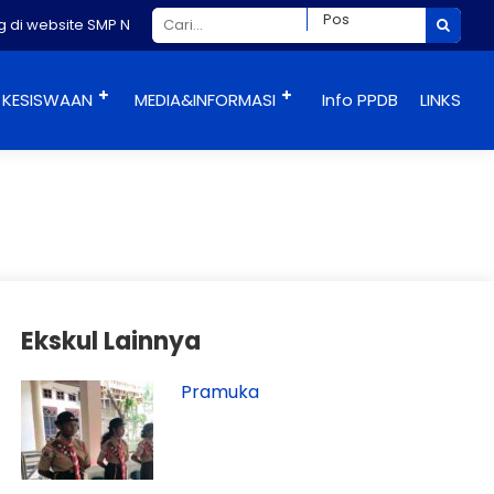
di website SMP NEGERI RASIEI Teluk Wondama
KESISWAAN
MEDIA&INFORMASI
Info PPDB
LINKS
Ekskul Lainnya
Pramuka