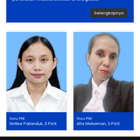
Selengkapnya
Guru PAK
Guru PAK
Sintike Patanduk, S.Pd.K
Afia Metiaman, S.Pd.K