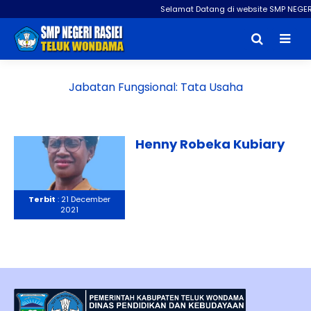
Selamat Datang di website SMP NEGER
Jabatan Fungsional:
Tata Usaha
Henny Robeka Kubiary
Terbit
: 21 December
2021