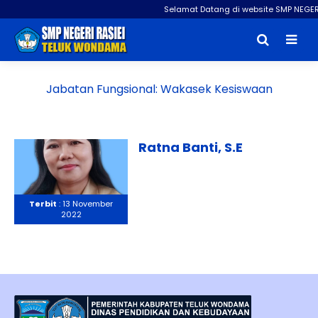
Selamat Datang di website SMP NEGER
Jabatan Fungsional:
Wakasek Kesiswaan
Ratna Banti, S.E
Terbit
: 13 November
2022